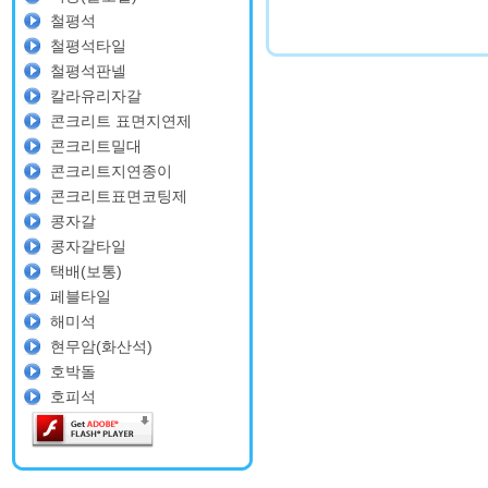
철평석
철평석타일
철평석판넬
칼라유리자갈
콘크리트 표면지연제
콘크리트밀대
콘크리트지연종이
콘크리트표면코팅제
콩자갈
콩자갈타일
택배(보통)
페블타일
해미석
현무암(화산석)
호박돌
호피석