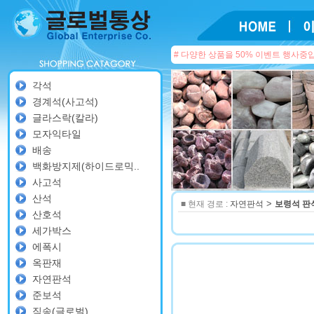
# 다양한 상품을 50% 이벤트 행사중
각석
경계석(사고석)
글라스락(칼라)
모자익타일
배송
백화방지제(하이드로믹..
사고석
산석
>
■ 현재 경로 :
자연판석
보령석 판
산호석
세가박스
에폭시
옥판재
자연판석
준보석
직송(글로벌)